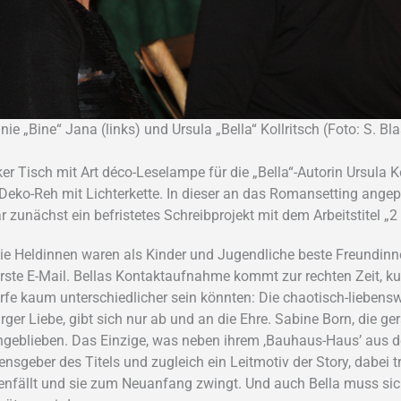
ie „Bine“ Jana (links) und Ursula „Bella“ Kollritsch (Foto: S. Bl
ker Tisch mit Art déco-Leselampe für die „Bella“-Autorin Ursula K
in Deko-Reh mit Lichterkette. In dieser an das Romansetting a
 zunächst ein befristetes Schreibprojekt mit dem Arbeitstitel „2
 Die Heldinnen waren als Kinder und Jugendliche beste Freundi
 erste E-Mail. Bellas Kontaktaufnahme kommt zur rechten Zeit, k
rfe kaum unterschiedlicher sein könnten: Die chaotisch-liebensw
ger Liebe, gibt sich nur ab und an die Ehre. Sabine Born, die ger
blieben. Das Einzige, was neben ihrem ,Bauhaus-Haus’ aus der 
sgeber des Titels und zugleich ein Leitmotiv der Story, dabei tro
enfällt und sie zum Neuanfang zwingt. Und auch Bella muss sic