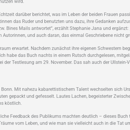
hützen wird.
 Echtzeit darüber berichtet, was im Leben der beiden Frauen passi
tinnen das Ruder und benutzten uns dazu, ihre Gedanken aufzusc
w. Bines Mails antwortet“, erzählt Stephanie Jana und ergänzt:
den Autorinnen, und auch daran, das einmal Geschriebene nicht gr
Traum erwartet. Nachdem zunächst ihre eigenen Schwestern begei
„Ich habe das Buch nachts in einem Rutsch durchgelesen, mitgela
bei der Testlesung am 29. November. Das sah auch der Ullstein-
 Bonn. Mit nahezu kabarettistischem Talent wechselten sich Urs
en gepackt und gefesselt. Lautes Lachen, begeisterter Zwisch
s köstlich.
che Feedback des Publikums machten deutlich – dieses Buch tri
räume vom Leben, und wie man sie vielleicht auch in die Tat u