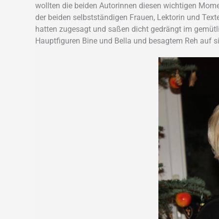
wollten die beiden Autorinnen diesen wichtigen Mome
der beiden selbstständigen Frauen, Lektorin und Text
hatten zugesagt und saßen dicht gedrängt im gemütl
Hauptfiguren Bine und Bella und besagtem Reh auf si