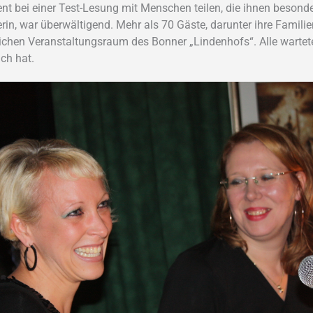
nt bei einer Test-Lesung mit Menschen teilen, die ihnen besond
erin, war überwältigend. Mehr als 70 Gäste, darunter ihre Famil
ichen Veranstaltungsraum des Bonner „Lindenhofs“. Alle wartet
ch hat.