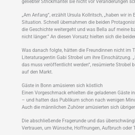
geliebter Strickmantel sie nicht vor Veränderungen sc
„Am Anfang“, erzählt Ursula Kollritsch, „haben wir in
Situation. Schnell übernahmen die beiden Protagonis
die Geschichte weitergeht und was Bella auf meine bz
nicht länger.“ An diesen Vorsatz hielten sich die bei
Was danach folgte, hätten die Freundinnen nicht im 
Literaturagentin Gabi Strobel um ihre Einschätzung. 
das muss veröffentlicht werden“, resümierte Strobel 
auf den Markt.
Gäste in Bonn amüsieren sich köstlich
Einen Vorgeschmack erhielten die geladenen Gäste in
– und hatten das Publikum schon nach wenigen Minut
Auch die männlichen Zuhörer amüsierten sich übrigen
Die abschließende Fragerunde und das überschwängli
Vertrauen, um Wünsche, Hoffnungen, Aufbruch oder T